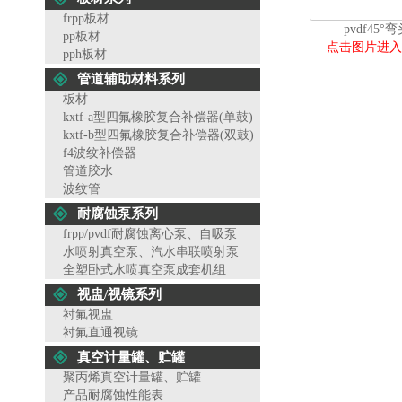
frpp板材
pvdf45°
pp板材
点击图片进入
pph板材
管道辅助材料系列
板材
kxtf-a型四氟橡胶复合补偿器(单鼓)
kxtf-b型四氟橡胶复合补偿器(双鼓)
f4波纹补偿器
管道胶水
波纹管
耐腐蚀泵系列
frpp/pvdf耐腐蚀离心泵、自吸泵
水喷射真空泵、汽水串联喷射泵
全塑卧式水喷真空泵成套机组
视盅/视镜系列
衬氟视盅
衬氟直通视镜
真空计量罐、贮罐
聚丙烯真空计量罐、贮罐
产品耐腐蚀性能表