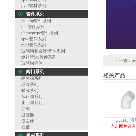
pvdf管材系列
管件系列
frpp/pp管件系列
pph管件系列
uhmwpe/pe管件系列
cpvc管件系列
pvdf管件系列
玻璃钢复合管/管件系列
钢衬管道/管件系列
上一篇：
p
玻璃钢管件
阀门系列
相关产品
隔膜阀系列
球阀系列
蝶阀系列
截止阀系列
止回阀系列
底阀
过滤器
pvdf45°
液面计
点击图片进入
视镜
板材系列