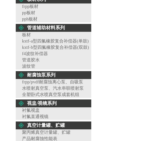
frpp板材
pp板材
pph板材
管道辅助材料系列
板材
kxtf-a型四氟橡胶复合补偿器(单鼓)
kxtf-b型四氟橡胶复合补偿器(双鼓)
f4波纹补偿器
管道胶水
波纹管
耐腐蚀泵系列
frpp/pvdf耐腐蚀离心泵、自吸泵
水喷射真空泵、汽水串联喷射泵
全塑卧式水喷真空泵成套机组
视盅/视镜系列
衬氟视盅
衬氟直通视镜
真空计量罐、贮罐
聚丙烯真空计量罐、贮罐
产品耐腐蚀性能表