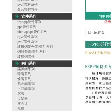
pvdf管材系列
白pe管材管件
frpp
管件系列
点击
frpp/pp管件系列
pph管件系列
uhmwpe/pe管件系列
k8 viet首页
cpvc管件系列
pvdf管件系列
玻璃钢复合管/管件系列
钢衬管道/管件系列
玻璃钢管件
阀门系列
隔膜阀系列
球阀系列
蝶阀系列
截止阀系列
止回阀系列
底阀
过滤器
液面计
视镜