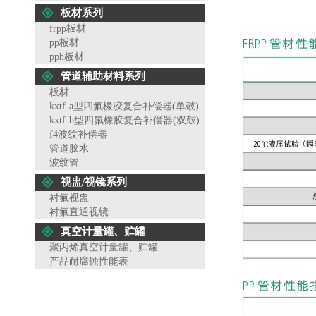
板材系列
frpp板材
pp板材
pph板材
管道辅助材料系列
板材
kxtf-a型四氟橡胶复合补偿器(单鼓)
kxtf-b型四氟橡胶复合补偿器(双鼓)
f4波纹补偿器
管道胶水
波纹管
视盅/视镜系列
衬氟视盅
衬氟直通视镜
真空计量罐、贮罐
聚丙烯真空计量罐、贮罐
产品耐腐蚀性能表