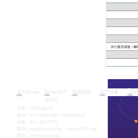
关于k8 viet
k8 viet的产
新闻动态
生产设备
工程
品中心
手机：13305288155
电话：0511-88521900 / 18952909533
传真：0511-88527755
邮箱：
xygy@cnzjxy.com
/
cnzjxy@163.com
网址：www.cnzjxy.com