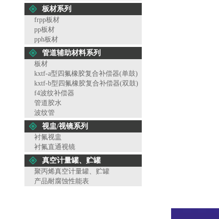
板材系列
frpp板材
pp板材
pph板材
管道辅助材料系列
板材
kxtf-a型四氟橡胶复合补偿器(单鼓)
kxtf-b型四氟橡胶复合补偿器(双鼓)
f4波纹补偿器
管道胶水
波纹管
视盅/视镜系列
衬氟视盅
衬氟直通视镜
真空计量罐、贮罐
聚丙烯真空计量罐、贮罐
产品耐腐蚀性能表