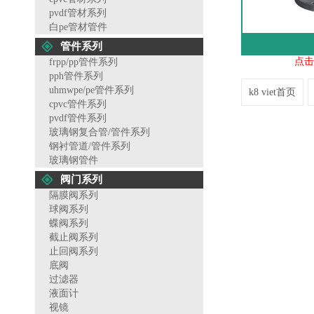
pvdf管材系列
白pe管材管件
管件系列
点击
frpp/pp管件系列
pph管件系列
uhmwpe/pe管件系列
k8 viet首页
cpvc管件系列
pvdf管件系列
玻璃钢复合管/管件系列
钢衬管道/管件系列
玻璃钢管件
阀门系列
隔膜阀系列
球阀系列
蝶阀系列
截止阀系列
止回阀系列
底阀
过滤器
液面计
视镜