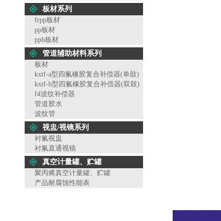
板材系列
frpp板材
pp板材
pph板材
管道辅助材料系列
板材
kxtf-a型四氟橡胶复合补偿器(单鼓)
kxtf-b型四氟橡胶复合补偿器(双鼓)
f4波纹补偿器
管道胶水
波纹管
视盅/视镜系列
衬氟视盅
衬氟直通视镜
真空计量罐、贮罐
聚丙烯真空计量罐、贮罐
产品耐腐蚀性能表