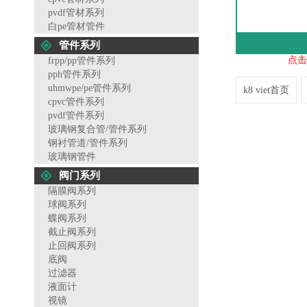
pvdf管材系列
白pe管材管件
管件系列
点击
frpp/pp管件系列
pph管件系列
uhmwpe/pe管件系列
k8 viet首页
cpvc管件系列
pvdf管件系列
玻璃钢复合管/管件系列
钢衬管道/管件系列
玻璃钢管件
阀门系列
隔膜阀系列
球阀系列
蝶阀系列
截止阀系列
止回阀系列
底阀
过滤器
液面计
视镜