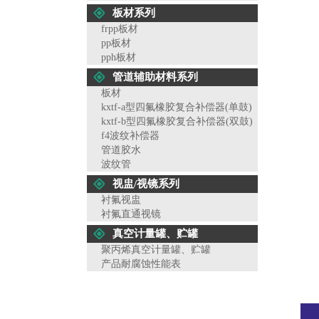
板材系列
frpp板材
pp板材
pph板材
管道辅助材料系列
板材
kxtf-a型四氟橡胶复合补偿器(单鼓)
kxtf-b型四氟橡胶复合补偿器(双鼓)
f4波纹补偿器
管道胶水
波纹管
视盅/视镜系列
衬氟视盅
衬氟直通视镜
真空计量罐、贮罐
聚丙烯真空计量罐、贮罐
产品耐腐蚀性能表