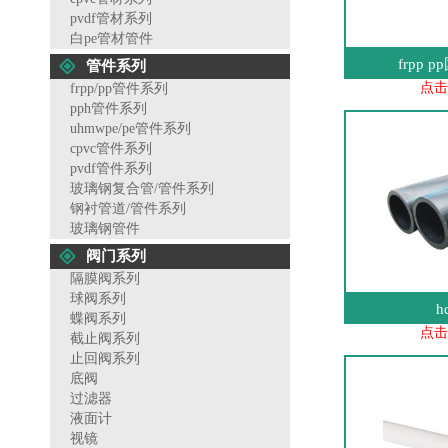
pvdf管材系列
白pe管材管件
frpp
管件系列
点击
frpp/pp管件系列
pph管件系列
uhmwpe/pe管件系列
cpvc管件系列
pvdf管件系列
玻璃钢复合管/管件系列
钢衬管道/管件系列
玻璃钢管件
阀门系列
隔膜阀系列
球阀系列
h
蝶阀系列
点击
截止阀系列
止回阀系列
底阀
过滤器
液面计
视镜