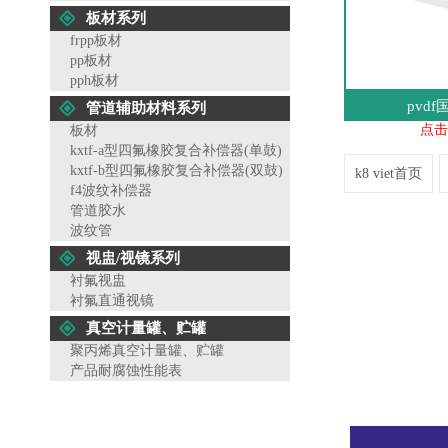
板材系列
frpp板材
pp板材
pph板材
pvd
管道辅助材料系列
点击
板材
kxtf-a型四氟橡胶复合补偿器(单鼓)
kxtf-b型四氟橡胶复合补偿器(双鼓)
k8 viet首页
f4波纹补偿器
管道胶水
波纹管
视盅/视镜系列
衬氟视盅
衬氟直通视镜
真空计量罐、贮罐
聚丙烯真空计量罐、贮罐
产品耐腐蚀性能表