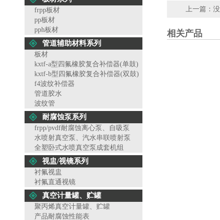
上一篇：没
frpp板材
pp板材
pph板材
相关产品
管道辅助材料系列
板材
kxtf-a型四氟橡胶复合补偿器(单鼓)
kxtf-b型四氟橡胶复合补偿器(双鼓)
f4波纹补偿器
管道胶水
波纹管
耐腐蚀泵系列
frpp/pvdf耐腐蚀离心泵、自吸泵
水喷射真空泵、汽水串联喷射泵
全塑卧式水喷真空泵成套机组
视盅/视镜系列
衬氟视盅
衬氟直通视镜
真空计量罐、贮罐
聚丙烯真空计量罐、贮罐
产品耐腐蚀性能表