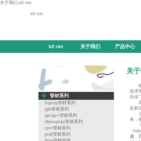
关于我们-k8 viet
k8 viet
k8 viet
关于我们
产品中心
关于
镇江
技术
管材系列
企业”
在十
frpp/pp管材系列
足前
pph管材系列
公司
ppr/pp-r管材系列
米，
uhmwpe/pe管材系列
公司
cpvc管材系列
（hd
pvdf管材系列
通、
白pe管材管件