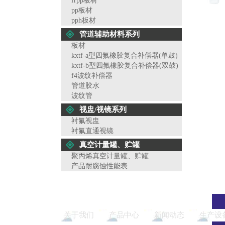
frpp板材
pp板材
pph板材
管道辅助材料系列
板材
kxtf-a型四氟橡胶复合补偿器(单鼓)
kxtf-b型四氟橡胶复合补偿器(双鼓)
f4波纹补偿器
管道胶水
波纹管
视盅/视镜系列
衬氟视盅
衬氟直通视镜
真空计量罐、贮罐
聚丙烯真空计量罐、贮罐
产品耐腐蚀性能表
关于我们
产品中心
新闻动态
生产设