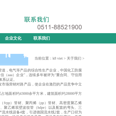
k8 viet
|
网站地图
|
联系我们
企业文化
联系我们
当前位置：
k8 viet
>
关于我们
>
管道，电气等产品的综合性生产企业，中国化工防腐
信（aaa）企业”，连续多年被评为“重合同、守信用
理体系认证。
市场营销对路产品，使企业在激烈的产品竞争中立
面积约43000余平方米，建筑面积约28000平方
rpp）管材、聚丙烯（pp）管材、高密度聚乙烯
复合管、聚乙烯双壁波纹管（hdpe）以及配套的弯头、三
流水线设备4套，引进德国流水线2套，生产口径为