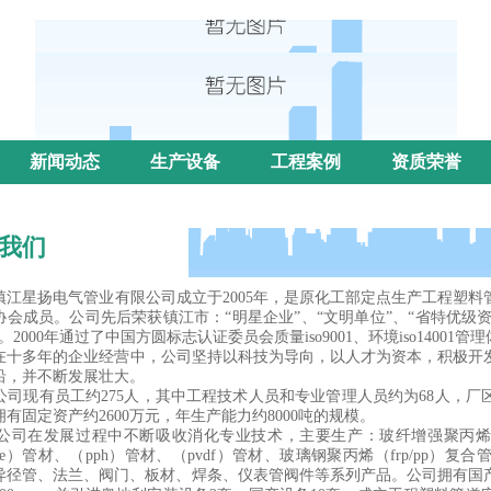
新闻动态
生产设备
工程案例
资质荣誉
我们
星扬电气管业有限公司成立于2005年，是原化工部定点生产工程塑料
协会成员。公司先后荣获镇江市：“明星企业”、“文明单位”、“省特优级资
。2000年通过了中国方圆标志认证委员会质量iso9001、环境iso14001管
多年的企业经营中，公司坚持以科技为导向，以人才为资本，积极开发
沿，并不断发展壮大。
现有员工约275人，其中工程技术人员和专业管理人员约为68人，厂区占地
拥有固定资产约2600万元，年生产能力约8000吨的规模。
在发展过程中不断吸收消化专业技术，主要生产：玻纤增强聚丙烯（f
pe）管材、（pph）管材、（pvdf）管材、玻璃钢聚丙烯（frp/pp）
异径管、法兰、阀门、板材、焊条、仪表管阀件等系列产品。公司拥有国产