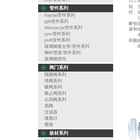
15
轻、
管件系列
纤、
frpp/pp管件系列
公司
pph管件系列
断创
uhmwpe/pe管件系列
家和
cpvc管件系列
本公
pvdf管件系列
积极
由于
玻璃钢复合管/管件系列
钢衬管道/管件系列
玻璃钢管件
阀门系列
隔膜阀系列
球阀系列
蝶阀系列
截止阀系列
止回阀系列
底阀
过滤器
液面计
视镜
板材系列