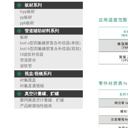
板材系列
frpp板材
pp板材
pph板材
管道辅助材料系列
板材
kxtf-a型四氟橡胶复合补偿器(单鼓)
kxtf-b型四氟橡胶复合补偿器(双鼓)
f4波纹补偿器
管道胶水
波纹管
视盅/视镜系列
衬氟视盅
衬氟直通视镜
真空计量罐、贮罐
聚丙烯真空计量罐、贮罐
产品耐腐蚀性能表