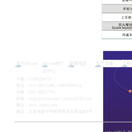
关于k8 viet
k8 viet的产
新闻动态
生产设备
工程
品中心
手机：13305288155
电话：0511-88521900 / 18952909533
传真：0511-88527755
邮箱：
xygy@cnzjxy.com
/
cnzjxy@163.com
网址：www.cnzjxy.com
地址：江苏省扬中市经济开发区港茂路8号