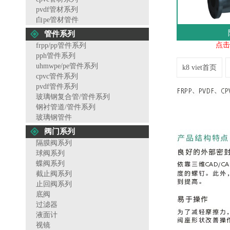
pvdf管材系列
白pe管材管件
管件系列
点击
frpp/pp管件系列
pph管件系列
uhmwpe/pe管件系列
k8 viet首页
cpvc管件系列
pvdf管件系列
玻璃钢复合管/管件系列
钢衬管道/管件系列
玻璃钢管件
阀门系列
隔膜阀系列
球阀系列
蝶阀系列
截止阀系列
止回阀系列
底阀
过滤器
液面计
视镜