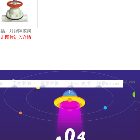
承插、对焊隔膜阀
点击图片进入详情
k8 viet
备
工程案例
资质荣誉
k8 viet的文
联系k8 viet
化