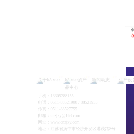
关于k8 viet
k8 viet的产
新闻动态
生产设
品中心
手机：13305288155
电话：0511-88521900 / 88521955
传真：0511-88527755
邮箱：
cnzjxy@163.com
网址：www.cnzjxy.com
地址：江苏省扬中市经济开发区港茂路8号