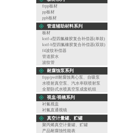
frpp板材
pp板材
pph板材
管道辅助材料系列
板材
kxtf-a型四氟橡胶复合补偿器(单鼓)
kxtf-b型四氟橡胶复合补偿器(双鼓)
f4波纹补偿器
管道胶水
波纹管
耐腐蚀泵系列
frpp/pvdf耐腐蚀离心泵、自吸泵
水喷射真空泵、汽水串联喷射泵
全塑卧式水喷真空泵成套机组
视盅/视镜系列
衬氟视盅
衬氟直通视镜
真空计量罐、贮罐
聚丙烯真空计量罐、贮罐
产品耐腐蚀性能表