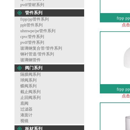
pvdf管材系列
管件系列
frpp 
frpp/pp管件系列
点击
pph管件系列
uhmwpe/pe管件系列
cpvc管件系列
pvdf管件系列
玻璃钢复合管/管件系列
钢衬管道/管件系列
玻璃钢管件
阀门系列
隔膜阀系列
球阀系列
蝶阀系列
frpp 
截止阀系列
点击
止回阀系列
底阀
过滤器
液面计
视镜
板材系列