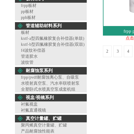
frpp板材
pp板材
pph板材
管道辅助材料系列
frp
板材
点击
kxtf-a型四氟橡胶复合补偿器(单鼓)
kxtf-b型四氟橡胶复合补偿器(双鼓)
f4波纹补偿器
2
3
4
管道胶水
波纹管
耐腐蚀泵系列
frpp/pvdf耐腐蚀离心泵、自吸泵
水喷射真空泵、汽水串联喷射泵
全塑卧式水喷真空泵成套机组
视盅/视镜系列
衬氟视盅
衬氟直通视镜
真空计量罐、贮罐
聚丙烯真空计量罐、贮罐
产品耐腐蚀性能表