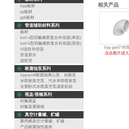
相关产品
frpp板材
pp板材
pph板材
管道辅助材料系列
板材
kxtf-a型四氟橡胶复合补偿器(单鼓)
kxtf-b型四氟橡胶复合补偿器(双鼓)
frpp pp45°
f4波纹补偿器
点击图片进入
管道胶水
波纹管
耐腐蚀泵系列
frpp/pvdf耐腐蚀离心泵、自吸泵
水喷射真空泵、汽水串联喷射泵
全塑卧式水喷真空泵成套机组
视盅/视镜系列
衬氟视盅
衬氟直通视镜
真空计量罐、贮罐
聚丙烯真空计量罐、贮罐
产品耐腐蚀性能表