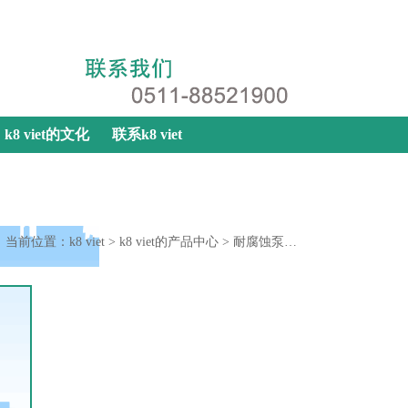
k8 viet
|
网站地图
|
联系k8 viet
k8 viet的文化
联系k8 viet
当前位置：
k8 viet
>
k8 viet的产品中心
>
耐腐蚀泵系列
>
水喷射真空泵