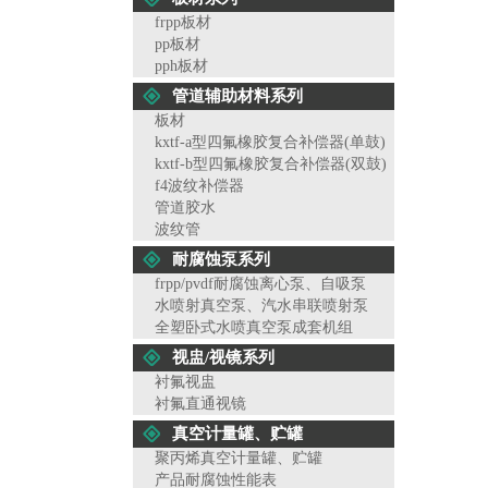
frpp板材
pp板材
pph板材
管道辅助材料系列
板材
kxtf-a型四氟橡胶复合补偿器(单鼓)
kxtf-b型四氟橡胶复合补偿器(双鼓)
f4波纹补偿器
管道胶水
波纹管
耐腐蚀泵系列
frpp/pvdf耐腐蚀离心泵、自吸泵
水喷射真空泵、汽水串联喷射泵
全塑卧式水喷真空泵成套机组
视盅/视镜系列
衬氟视盅
衬氟直通视镜
真空计量罐、贮罐
聚丙烯真空计量罐、贮罐
产品耐腐蚀性能表