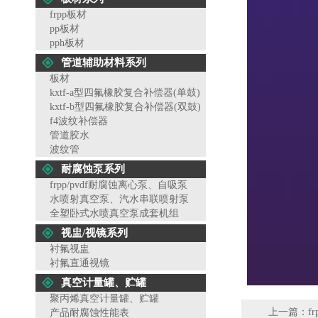
frpp板材
pp板材
pph板材
管道辅助材料系列
板材
kxtf-a型四氟橡胶复合补偿器(单鼓)
kxtf-b型四氟橡胶复合补偿器(双鼓)
f4波纹补偿器
管道胶水
波纹管
耐腐蚀泵系列
frpp/pvdf耐腐蚀离心泵、自吸泵
水喷射真空泵、汽水串联喷射泵
全塑卧式水喷真空泵成套机组
视盅/视镜系列
衬氟视盅
衬氟直通视镜
真空计量罐、贮罐
聚丙烯真空计量罐、贮罐
上一篇：
f
产品耐腐蚀性能表