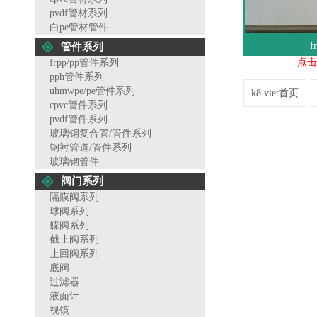
pvdf管材系列
白pe管材管件
f
管件系列
点击
frpp/pp管件系列
pph管件系列
uhmwpe/pe管件系列
k8 viet首页
cpvc管件系列
pvdf管件系列
玻璃钢复合管/管件系列
钢衬管道/管件系列
玻璃钢管件
阀门系列
隔膜阀系列
球阀系列
蝶阀系列
截止阀系列
止回阀系列
底阀
过滤器
液面计
视镜