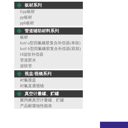
板材系列
frpp板材
pp板材
pph板材
管道辅助材料系列
板材
kxtf-a型四氟橡胶复合补偿器(单鼓)
kxtf-b型四氟橡胶复合补偿器(双鼓)
f4波纹补偿器
管道胶水
波纹管
视盅/视镜系列
衬氟视盅
衬氟直通视镜
真空计量罐、贮罐
聚丙烯真空计量罐、贮罐
产品耐腐蚀性能表