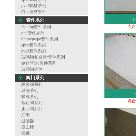
pvdf管材系列
白pe管材管件
f
管件系列
点击
frpp/pp管件系列
pph管件系列
uhmwpe/pe管件系列
cpvc管件系列
pvdf管件系列
玻璃钢复合管/管件系列
钢衬管道/管件系列
玻璃钢管件
阀门系列
隔膜阀系列
球阀系列
蝶阀系列
点击
截止阀系列
止回阀系列
底阀
过滤器
液面计
视镜