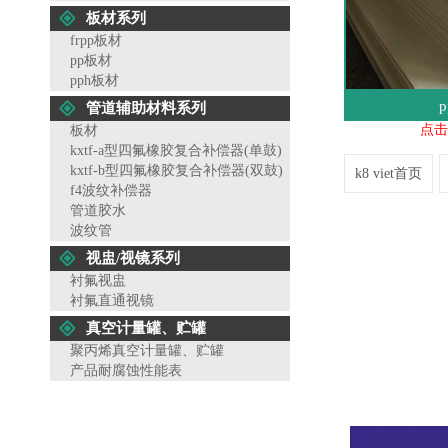
板材系列
frpp板材
pp板材
pph板材
管道辅助材料系列
点击
板材
kxtf-a型四氟橡胶复合补偿器(单鼓)
kxtf-b型四氟橡胶复合补偿器(双鼓)
k8 viet首页
f4波纹补偿器
管道胶水
波纹管
视盅/视镜系列
衬氟视盅
衬氟直通视镜
真空计量罐、贮罐
聚丙烯真空计量罐、贮罐
产品耐腐蚀性能表