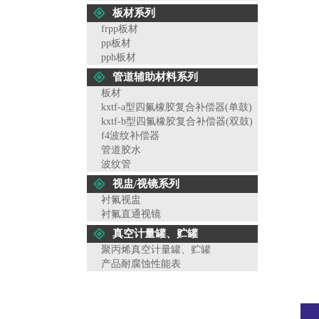
板材系列
frpp板材
pp板材
pph板材
管道辅助材料系列
板材
kxtf-a型四氟橡胶复合补偿器(单鼓)
kxtf-b型四氟橡胶复合补偿器(双鼓)
f4波纹补偿器
管道胶水
波纹管
视盅/视镜系列
衬氟视盅
衬氟直通视镜
真空计量罐、贮罐
聚丙烯真空计量罐、贮罐
产品耐腐蚀性能表