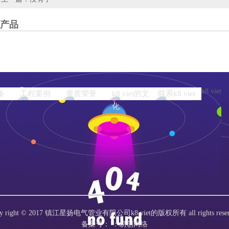
产品
k8 viet
备
工程案例
资质荣誉
k8 viet的文
联系k8 viet
化
py right © 2017 镇江星扬电气管业有限公司k8 viet的版权所有 all rights reser
备案号： ：易创网络