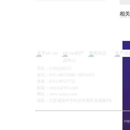
相关
关于k8 viet
k8 viet的产
新闻动态
生产设
品中心
手机：13305288155
电话：0511-88521900 / 88521955
传真：0511-88527755
邮箱：
cnzjxy@163.com
网址：www.cnzjxy.com
地址：江苏省扬中市经济开发区港茂路8号
co