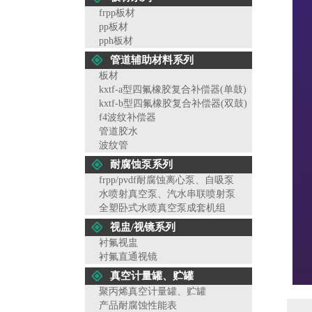
frpp板材
pp板材
pph板材
管道辅助材料系列
板材
kxtf-a型四氟橡胶复合补偿器(单鼓)
kxtf-b型四氟橡胶复合补偿器(双鼓)
f4波纹补偿器
管道胶水
波纹管
耐腐蚀泵系列
frpp/pvdf耐腐蚀离心泵、自吸泵
水喷射真空泵、汽水串联喷射泵
全塑卧式水喷真空泵成套机组
视盅/视镜系列
衬氟视盅
衬氟直通视镜
真空计量罐、贮罐
聚丙烯真空计量罐、贮罐
产品耐腐蚀性能表