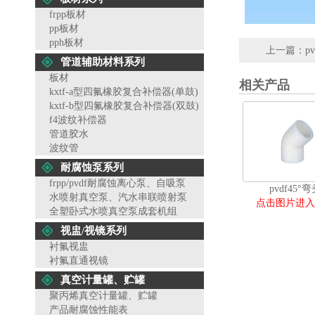
frpp板材
pp板材
pph板材
上一篇：
p
管道辅助材料系列
板材
相关产品
kxtf-a型四氟橡胶复合补偿器(单鼓)
kxtf-b型四氟橡胶复合补偿器(双鼓)
f4波纹补偿器
管道胶水
波纹管
耐腐蚀泵系列
frpp/pvdf耐腐蚀离心泵、自吸泵
pvdf45°
水喷射真空泵、汽水串联喷射泵
点击图片进入
全塑卧式水喷真空泵成套机组
视盅/视镜系列
衬氟视盅
衬氟直通视镜
真空计量罐、贮罐
聚丙烯真空计量罐、贮罐
产品耐腐蚀性能表