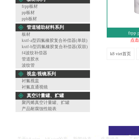
frpp板材
pp板材
pph板材
管道辅助材料系列
frp
板材
点击
kxtf-a型四氟橡胶复合补偿器(单鼓)
kxtf-b型四氟橡胶复合补偿器(双鼓)
f4波纹补偿器
k8 viet首页
管道胶水
波纹管
视盅/视镜系列
衬氟视盅
衬氟直通视镜
真空计量罐、贮罐
聚丙烯真空计量罐、贮罐
产品耐腐蚀性能表