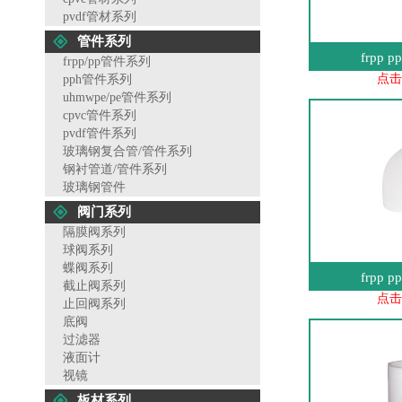
pvdf管材系列
管件系列
frpp 
frpp/pp管件系列
点击
pph管件系列
uhmwpe/pe管件系列
cpvc管件系列
pvdf管件系列
玻璃钢复合管/管件系列
钢衬管道/管件系列
玻璃钢管件
阀门系列
隔膜阀系列
球阀系列
蝶阀系列
frpp 
截止阀系列
点击
止回阀系列
底阀
过滤器
液面计
视镜
板材系列