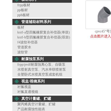
frpp板材
pp板材
pph板材
管道辅助材料系列
板材
cpvc45°
kxtf-a型四氟橡胶复合补偿器(单鼓)
点击图片进入
kxtf-b型四氟橡胶复合补偿器(双鼓)
f4波纹补偿器
管道胶水
波纹管
耐腐蚀泵系列
frpp/pvdf耐腐蚀离心泵、自吸泵
水喷射真空泵、汽水串联喷射泵
全塑卧式水喷真空泵成套机组
视盅/视镜系列
衬氟视盅
衬氟直通视镜
真空计量罐、贮罐
聚丙烯真空计量罐、贮罐
产品耐腐蚀性能表