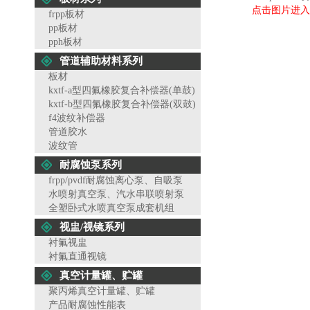
点击图片进入
frpp板材
pp板材
pph板材
管道辅助材料系列
板材
kxtf-a型四氟橡胶复合补偿器(单鼓)
kxtf-b型四氟橡胶复合补偿器(双鼓)
f4波纹补偿器
管道胶水
波纹管
耐腐蚀泵系列
frpp/pvdf耐腐蚀离心泵、自吸泵
水喷射真空泵、汽水串联喷射泵
全塑卧式水喷真空泵成套机组
视盅/视镜系列
衬氟视盅
衬氟直通视镜
真空计量罐、贮罐
聚丙烯真空计量罐、贮罐
产品耐腐蚀性能表