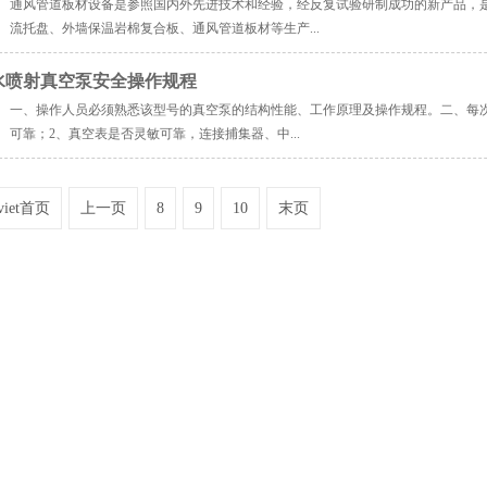
通风管道板材设备是参照国内外先进技术和经验，经反复试验研制成功的新产品，
流托盘、外墙保温岩棉复合板、通风管道板材等生产...
水喷射真空泵安全操作规程
一、操作人员必须熟悉该型号的真空泵的结构性能、工作原理及操作规程。二、每
可靠；2、真空表是否灵敏可靠，连接捕集器、中...
 viet首页
上一页
8
9
10
末页