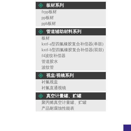
板材系列
frpp板材
pp板材
pph板材
管道辅助材料系列
板材
kxtf-a型四氟橡胶复合补偿器(单鼓)
kxtf-b型四氟橡胶复合补偿器(双鼓)
f4波纹补偿器
管道胶水
波纹管
视盅/视镜系列
衬氟视盅
衬氟直通视镜
真空计量罐、贮罐
聚丙烯真空计量罐、贮罐
产品耐腐蚀性能表