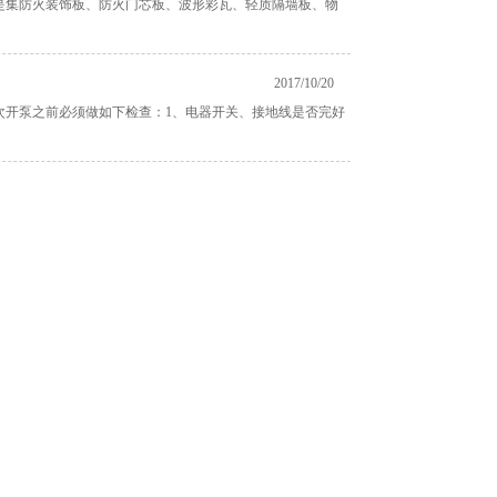
是集防火装饰板、防火门芯板、波形彩瓦、轻质隔墙板、物
2017/10/20
次开泵之前必须做如下检查：1、电器开关、接地线是否完好