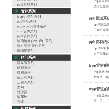
frpp管
pvdf管材系列
统后会造成
管件系列
frpp/pp管件系列
pph管道
pph管件系列
pph管道
uhmwpe/pe管件系列
乙烯的低温脆
cpvc管件系列
pvdf管件系列
玻璃钢复合管/管件系列
pph管材
钢衬管道/管件系列
pph管材
玻璃钢管件
由于自身的
阀门系列
隔膜阀系列
frpp管材
球阀系列
frpp管
蝶阀系列
耐腐蚀、耐
截止阀系列
止回阀系列
底阀
frpp管道
过滤器
frpp管道
液面计
压、卫生，
视镜
板材系列