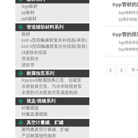
frpp管材
frpp板材
pp板材
frpp管
pph板材
以用不同加
管道辅助材料系列
板材
frpp管的
kxtf-a型四氟橡胶复合补偿器(单鼓)
frpp管
kxtf-b型四氟橡胶复合补偿器(双鼓)
frpp管的
f4波纹补偿器
管道胶水
波纹管
2
3
下
耐腐蚀泵系列
frpp/pvdf耐腐蚀离心泵、自吸泵
水喷射真空泵、汽水串联喷射泵
全塑卧式水喷真空泵成套机组
视盅/视镜系列
衬氟视盅
衬氟直通视镜
真空计量罐、贮罐
聚丙烯真空计量罐、贮罐
产品耐腐蚀性能表