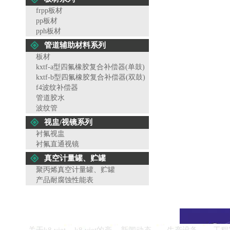
frpp板材
pp板材
pph板材
管道辅助材料系列
板材
kxtf-a型四氟橡胶复合补偿器(单鼓)
kxtf-b型四氟橡胶复合补偿器(双鼓)
f4波纹补偿器
管道胶水
波纹管
视盅/视镜系列
衬氟视盅
衬氟直通视镜
真空计量罐、贮罐
聚丙烯真空计量罐、贮罐
产品耐腐蚀性能表