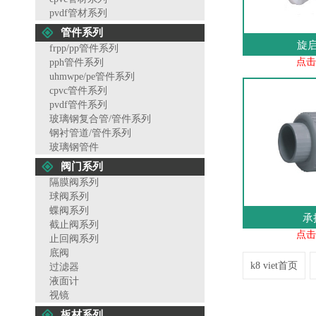
pvdf管材系列
管件系列
旋
frpp/pp管件系列
点击
pph管件系列
uhmwpe/pe管件系列
cpvc管件系列
pvdf管件系列
玻璃钢复合管/管件系列
钢衬管道/管件系列
玻璃钢管件
阀门系列
隔膜阀系列
球阀系列
蝶阀系列
承
截止阀系列
点击
止回阀系列
底阀
k8 viet首页
过滤器
液面计
视镜
板材系列