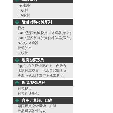
frpp板材
pp板材
pph板材
管道辅助材料系列
板材
kxtf-a型四氟橡胶复合补偿器(单鼓)
kxtf-b型四氟橡胶复合补偿器(双鼓)
f4波纹补偿器
管道胶水
波纹管
耐腐蚀泵系列
frpp/pvdf耐腐蚀离心泵、自吸泵
水喷射真空泵、汽水串联喷射泵
全塑卧式水喷真空泵成套机组
视盅/视镜系列
衬氟视盅
衬氟直通视镜
真空计量罐、贮罐
聚丙烯真空计量罐、贮罐
产品耐腐蚀性能表