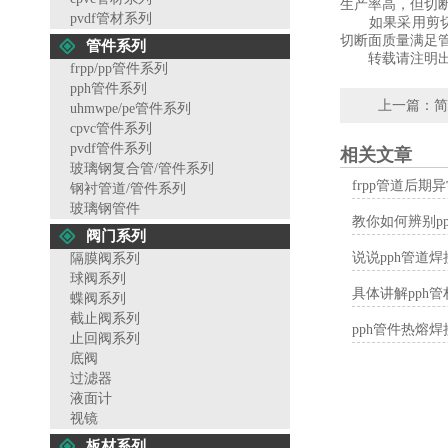
生产率高，但切
pvdf管材系列
如果采用剪切棒
切断面质量满足
管件系列
转载请注明出
frpp/pp管件系列
pph管件系列
上一篇：
简
uhmwpe/pe管件系列
cpvc管件系列
pvdf管件系列
相关文章
玻璃钢复合管/管件系列
frpp管道后
钢衬管道/管件系列
玻璃钢管件
教你如何辨别p
阀门系列
说说pph管道
隔膜阀系列
球阀系列
具体讲解pph
蝶阀系列
截止阀系列
pph管件热熔
止回阀系列
底阀
过滤器
液面计
视镜
板材系列