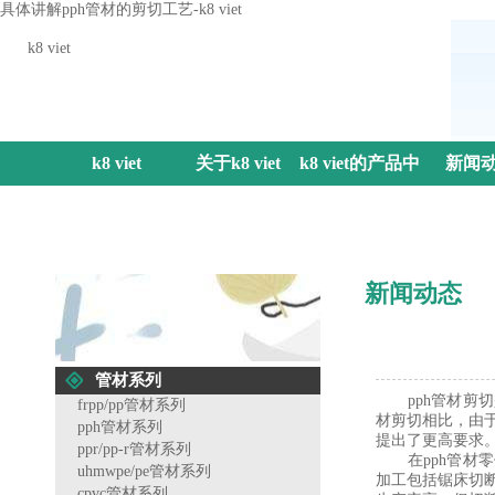
具体讲解pph管材的剪切工艺-k8 viet
k8 viet
k8 viet
关于k8 viet
k8 viet的产品中
新闻
心
新闻动态
管材系列
pph管材剪切
frpp/pp管材系列
材剪切相比，由
pph管材系列
提出了更高要求
ppr/pp-r管材系列
在pph管材零
uhmwpe/pe管材系列
加工包括锯床切
cpvc管材系列