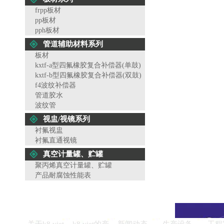
frpp板材
pp板材
pph板材
管道辅助材料系列
板材
kxtf-a型四氟橡胶复合补偿器(单鼓)
kxtf-b型四氟橡胶复合补偿器(双鼓)
f4波纹补偿器
管道胶水
波纹管
视盅/视镜系列
衬氟视盅
衬氟直通视镜
真空计量罐、贮罐
聚丙烯真空计量罐、贮罐
产品耐腐蚀性能表