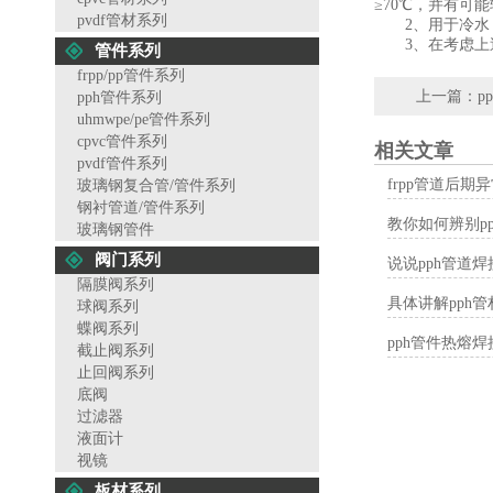
≥70℃，并有可能
pvdf管材系列
2、用于冷水（≤4
3、在考虑上述几
管件系列
frpp/pp管件系列
上一篇：
p
pph管件系列
uhmwpe/pe管件系列
cpvc管件系列
相关文章
pvdf管件系列
frpp管道后
玻璃钢复合管/管件系列
钢衬管道/管件系列
教你如何辨别p
玻璃钢管件
阀门系列
说说pph管道
隔膜阀系列
具体讲解pph
球阀系列
蝶阀系列
pph管件热熔
截止阀系列
止回阀系列
底阀
过滤器
液面计
视镜
板材系列