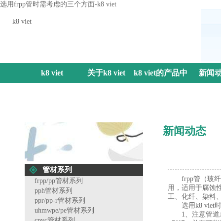
选用frpp管时需考虑的三个方面-k8 viet
k8 viet
k8 viet
关于k8 viet
k8 viet的产品中
新闻
心
新闻动态
管材系列
frpp管（玻
frpp/pp管材系列
用，适用于腐蚀
pph管材系列
工、化纤、染料
ppr/pp-r管材系列
选用
k8 viet
uhmwpe/pe管材系列
1、注意管道总体
cpvc管材系列