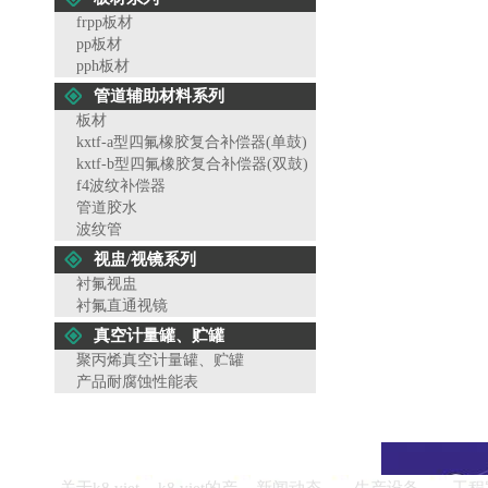
frpp板材
pp板材
pph板材
管道辅助材料系列
板材
kxtf-a型四氟橡胶复合补偿器(单鼓)
kxtf-b型四氟橡胶复合补偿器(双鼓)
f4波纹补偿器
管道胶水
波纹管
视盅/视镜系列
衬氟视盅
衬氟直通视镜
真空计量罐、贮罐
聚丙烯真空计量罐、贮罐
产品耐腐蚀性能表