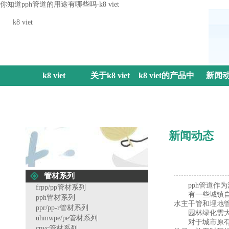
你知道pph管道的用途有哪些吗-k8 viet
k8 viet
k8 viet
关于k8 viet
k8 viet的产品中
新闻
心
新闻动态
管材系列
pph管道作为
frpp/pp管材系列
有一些城镇自
pph管材系列
水主干管和埋地
ppr/pp-r管材系列
园林绿化需大量
uhmwpe/pe管材系列
对于城市原有敷
cpvc管材系列