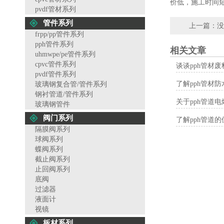
价低，施工时间
pvdf管材系列
管件系列
上一篇：没
frpp/pp管件系列
pph管件系列
相关文章
uhmwpe/pe管件系列
cpvc管件系列
谈谈pph管材
pvdf管件系列
了解pph管材
玻璃钢复合管/管件系列
钢衬管道/管件系列
关于pph管道
玻璃钢管件
阀门系列
了解pph管道
隔膜阀系列
球阀系列
蝶阀系列
截止阀系列
止回阀系列
底阀
过滤器
液面计
视镜
板材系列