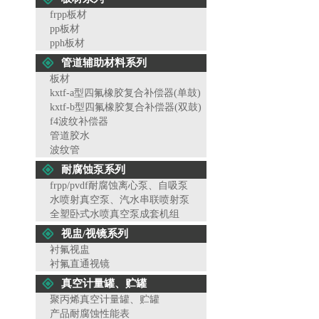
frpp板材
pp板材
pph板材
管道辅助材料系列
板材
kxtf-a型四氟橡胶复合补偿器(单鼓)
kxtf-b型四氟橡胶复合补偿器(双鼓)
f4波纹补偿器
管道胶水
波纹管
耐腐蚀泵系列
frpp/pvdf耐腐蚀离心泵、自吸泵
水喷射真空泵、汽水串联喷射泵
全塑卧式水喷真空泵成套机组
视盅/视镜系列
衬氟视盅
衬氟直通视镜
真空计量罐、贮罐
聚丙烯真空计量罐、贮罐
产品耐腐蚀性能表