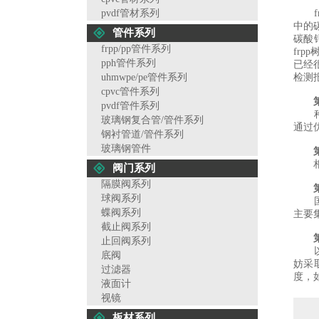
pvdf管材系列
frp
中的
管件系列
碳酸
frpp/pp管件系列
fr
pph管件系列
已经
uhmwpe/pe管件系列
检测
cpvc管件系列
pvdf管件系列
种种
玻璃钢复合管/管件系列
通过
钢衬管道/管件系列
玻璃钢管件
相对
阀门系列
隔膜阀系列
球阀系列
国内
蝶阀系列
主要集
截止阀系列
止回阀系列
以往
底阀
妨采
过滤器
度，
液面计
视镜
板材系列