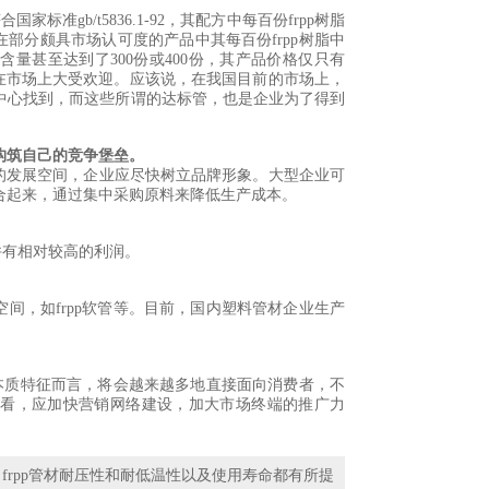
准gb/t5836.1-92，其配方中每百份frpp树脂
在部分颇具市场认可度的产品中其每百份frpp树脂中
含量甚至达到了300份或400份，其产品价格仅只有
却在市场上大受欢迎。应该说，在我国目前的市场上，
中心找到，而这些所谓的达标管，也是企业为了得到
构筑自己的竞争堡垒。
的发展空间，企业应尽快树立品牌形象。大型企业可
合起来，通过集中采购原料来降低生产成本。
并有相对较高的利润。
间，如frpp软管等。目前，国内塑料管材企业生产
的本质特征而言，将会越来越多地直接面向消费者，不
道看，应加快营销网络建设，加大市场终端的推广力
：
frpp管材耐压性和耐低温性以及使用寿命都有所提