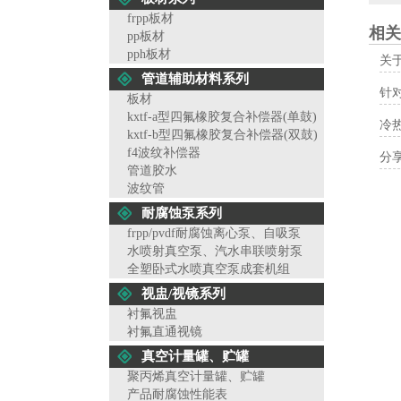
frpp板材
相关
pp板材
pph板材
关
管道辅助材料系列
针
板材
kxtf-a型四氟橡胶复合补偿器(单鼓)
冷
kxtf-b型四氟橡胶复合补偿器(双鼓)
f4波纹补偿器
分享
管道胶水
波纹管
耐腐蚀泵系列
frpp/pvdf耐腐蚀离心泵、自吸泵
水喷射真空泵、汽水串联喷射泵
全塑卧式水喷真空泵成套机组
视盅/视镜系列
衬氟视盅
衬氟直通视镜
真空计量罐、贮罐
聚丙烯真空计量罐、贮罐
产品耐腐蚀性能表