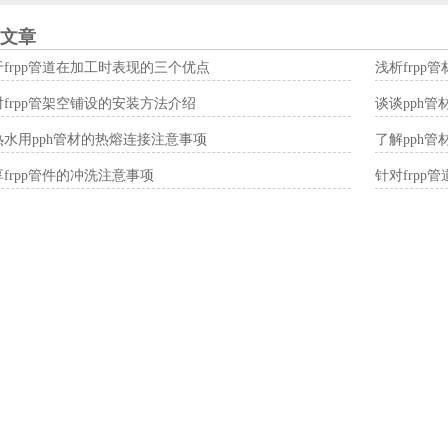
文章
于frpp管道在加工时表现的三个优点
浅析frpp
对frpp管架空铺设的安装方法介绍
谈谈pph
热水用pph管材的热熔连接注意事项
了解pph
frpp管件的冲洗注意事项
针对frp