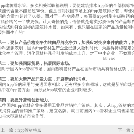
p建筑排水管。多次相关试验都说明：要使建筑排水frpp管的全部指标符合国家标
碳酸钙含量不能超过30份。但是目前我国市场上的frpp建筑排水管，即使
钙的含量也超过了60份。而对于一些劣质品，每百份frpp树脂中碳酸钙的
pp树脂价格的一半或更低。让人奇怪的是，恰恰就是这类劣质低价的产品
很难找到符合国标的建筑排水管。如果有，也只能在国家的产品质量检测
报告而生产的“
第一，要从产品价格竞争力转向品牌竞争力，加强应对突发事件的能力，
迹象表明，国内frpp管材生产企业已进入微利时代，为赢得持续稳定
优化生产管理，消化原材料涨价引发的成本上升。对于中小企业，不妨联
k8 viet
第二，要加强国际贸易，拓展国际市场。
于国内frpp管材市场，国内塑料管材产品在国际市场具有价格优势，
第三，要加大新产品开发力度，开辟新的利润点。
frpp管的应用与先进国家相比，还有很多空白领域，这就是新的市场空
中在frpp管方面，而涉及frpp软管的企业相对较少。
第四，要提升营销创新能力。
国内frpp管材企业多采用工业品营销推广策略。其实，从frpp管材
取消费品的营销推广策略，建立名牌。就目前国内frpp管材企业销售渠
如与大型建材超市合作等。
上一篇：
frpp管材特点
下一篇