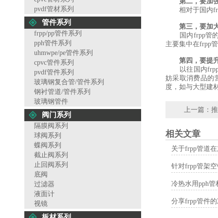
第二，要加
pvdf管材系列
相对于国内fr
管件系列
第三，要加
frpp/pp管件系列
国内frpp管
pph管件系列
主要集中在frpp
uhmwpe/pe管件系列
第四，要提
cpvc管件系列
以往国内frp
pvdf管件系列
妨采取消费品的
玻璃钢复合管/管件系列
度，如与大型建
钢衬管道/管件系列
玻璃钢管件
上一篇：
推
阀门系列
隔膜阀系列
相关文章
球阀系列
蝶阀系列
关于frpp管
截止阀系列
止回阀系列
针对frpp管
底阀
冷热水用pph
过滤器
液面计
分享frpp管件
视镜
板材系列