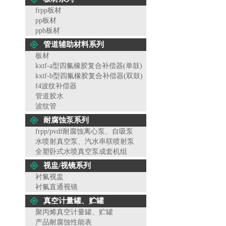
frpp板材
pp板材
pph板材
管道辅助材料系列
板材
kxtf-a型四氟橡胶复合补偿器(单鼓)
kxtf-b型四氟橡胶复合补偿器(双鼓)
f4波纹补偿器
管道胶水
波纹管
耐腐蚀泵系列
frpp/pvdf耐腐蚀离心泵、自吸泵
水喷射真空泵、汽水串联喷射泵
全塑卧式水喷真空泵成套机组
视盅/视镜系列
衬氟视盅
衬氟直通视镜
真空计量罐、贮罐
聚丙烯真空计量罐、贮罐
产品耐腐蚀性能表