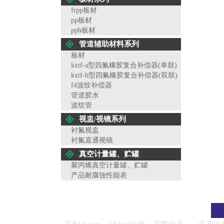
frpp板材
pp板材
pph板材
管道辅助材料系列
板材
kxtf-a型四氟橡胶复合补偿器(单鼓)
kxtf-b型四氟橡胶复合补偿器(双鼓)
f4波纹补偿器
管道胶水
波纹管
视盅/视镜系列
衬氟视盅
衬氟直通视镜
真空计量罐、贮罐
聚丙烯真空计量罐、贮罐
产品耐腐蚀性能表