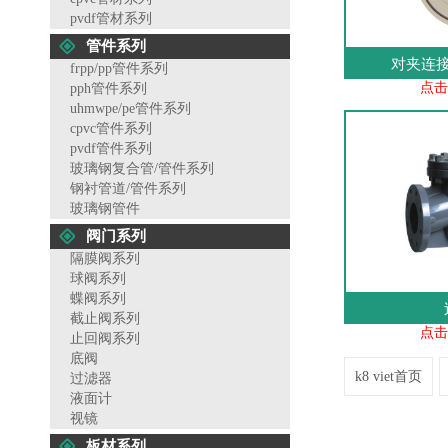
pvdf管材系列
管件系列
对夹连
frpp/pp管件系列
点击
pph管件系列
uhmwpe/pe管件系列
cpvc管件系列
pvdf管件系列
玻璃钢复合管/管件系列
钢衬管道/管件系列
玻璃钢管件
阀门系列
隔膜阀系列
球阀系列
蝶阀系列
截止阀系列
点击
止回阀系列
底阀
k8 viet首页
过滤器
液面计
视镜
板材系列