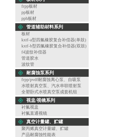
frpp板材
pp板材
pph板材
管道辅助材料系列
板材
kxtf-a型四氟橡胶复合补偿器(单鼓)
kxtf-b型四氟橡胶复合补偿器(双鼓)
f4波纹补偿器
管道胶水
波纹管
耐腐蚀泵系列
frpp/pvdf耐腐蚀离心泵、自吸泵
水喷射真空泵、汽水串联喷射泵
全塑卧式水喷真空泵成套机组
视盅/视镜系列
衬氟视盅
衬氟直通视镜
真空计量罐、贮罐
聚丙烯真空计量罐、贮罐
产品耐腐蚀性能表