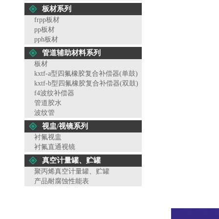
板材系列
frpp板材
pp板材
pph板材
管道辅助材料系列
板材
kxtf-a型四氟橡胶复合补偿器(单鼓)
kxtf-b型四氟橡胶复合补偿器(双鼓)
f4波纹补偿器
管道胶水
波纹管
视盅/视镜系列
衬氟视盅
衬氟直通视镜
真空计量罐、贮罐
聚丙烯真空计量罐、贮罐
产品耐腐蚀性能表