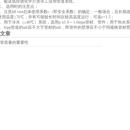
输送或排放化学介质等工业用管道系统。
选用时的注意点：
、注意
k8 viet
总体使用系数c（即安全系数）的确定：一般场合，且长期连续使
使用温度≥70℃，并有可能较长时间在较高温度运行，可选c=1.5；
于冷水（≤40℃）系统，选用p.n1.0～1.6mpa管材、管件；用于热水系统
frpp管道的sdr应不大于管材的sdr，即管件的壁厚应不小于同规格管材
文章
pp管质量的重要性