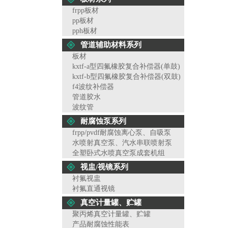
frpp板材
pp板材
pph板材
管道辅助材料系列
板材
kxtf-a型四氟橡胶复合补偿器(单鼓)
kxtf-b型四氟橡胶复合补偿器(双鼓)
f4波纹补偿器
管道胶水
波纹管
耐腐蚀泵系列
frpp/pvdf耐腐蚀离心泵、自吸泵
水喷射真空泵、汽水串联喷射泵
全塑卧式水喷真空泵成套机组
视盅/视镜系列
衬氟视盅
衬氟直通视镜
真空计量罐、贮罐
聚丙烯真空计量罐、贮罐
产品耐腐蚀性能表