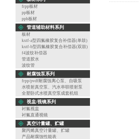
frpp板材
pp板材
pph板材
管道辅助材料系列
板材
kxtf-a型四氟橡胶复合补偿器(单鼓)
kxtf-b型四氟橡胶复合补偿器(双鼓)
f4波纹补偿器
管道胶水
波纹管
耐腐蚀泵系列
frpp/pvdf耐腐蚀离心泵、自吸泵
水喷射真空泵、汽水串联喷射泵
全塑卧式水喷真空泵成套机组
视盅/视镜系列
衬氟视盅
衬氟直通视镜
真空计量罐、贮罐
聚丙烯真空计量罐、贮罐
产品耐腐蚀性能表