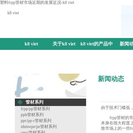
塑料frpp管材市场近期的发展近况-k8 viet
k8 viet
k8 viet
关于k8 viet
k8 viet的产品中
新闻
心
新闻动态
管材系列
由于技术门槛低，
frpp/pp管材系列
pph管材系列
frpp管材的
ppr/pp-r管材系列
本身在很大程度
uhmwpe/pe管材系列
致市场上的一些f
cpvc管材系列