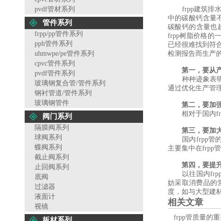
pvdf管材系列
frpp建筑排水管
中的碳酸钙含量不
管件系列
碳酸钙的含量也超
frpp/pp管件系列
frpp树脂价
pph管件系列
已经很难找到符
uhmwpe/pe管件系列
检测报告而生产的
cpvc管件系列
第一，要从
pvdf管件系列
种种迹象表明，
玻璃钢复合管/管件系列
通过优化生产管
钢衬管道/管件系列
玻璃钢管件
第二，要加
相对于国内fr
阀门系列
隔膜阀系列
第三，要加
球阀系列
国内frpp管
蝶阀系列
主要集中在frpp
截止阀系列
第四，要提
止回阀系列
以往国内frp
底阀
妨采取消费品的
过滤器
度，如与大型建
液面计
相关文章
视镜
frpp管质量的
板材系列