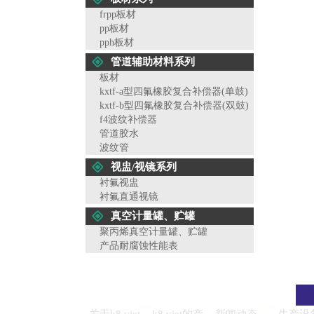
frpp板材
pp板材
pph板材
管道辅助材料系列
板材
kxtf-a型四氟橡胶复合补偿器(单鼓)
kxtf-b型四氟橡胶复合补偿器(双鼓)
f4波纹补偿器
管道胶水
波纹管
视盅/视镜系列
衬氟视盅
衬氟直通视镜
真空计量罐、贮罐
聚丙烯真空计量罐、贮罐
产品耐腐蚀性能表