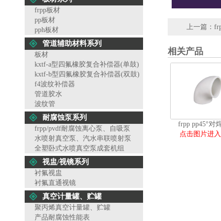
frpp板材
pp板材
上一篇：
f
pph板材
管道辅助材料系列
相关产品
板材
kxtf-a型四氟橡胶复合补偿器(单鼓)
kxtf-b型四氟橡胶复合补偿器(双鼓)
f4波纹补偿器
管道胶水
波纹管
耐腐蚀泵系列
frpp pp45°
frpp/pvdf耐腐蚀离心泵、自吸泵
点击图片进入
水喷射真空泵、汽水串联喷射泵
全塑卧式水喷真空泵成套机组
视盅/视镜系列
衬氟视盅
衬氟直通视镜
真空计量罐、贮罐
聚丙烯真空计量罐、贮罐
产品耐腐蚀性能表