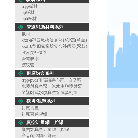
frpp板材
pp板材
pph板材
管道辅助材料系列
板材
kxtf-a型四氟橡胶复合补偿器(单鼓)
kxtf-b型四氟橡胶复合补偿器(双鼓)
f4波纹补偿器
管道胶水
波纹管
耐腐蚀泵系列
frpp/pvdf耐腐蚀离心泵、自吸泵
水喷射真空泵、汽水串联喷射泵
全塑卧式水喷真空泵成套机组
视盅/视镜系列
衬氟视盅
衬氟直通视镜
真空计量罐、贮罐
聚丙烯真空计量罐、贮罐
产品耐腐蚀性能表