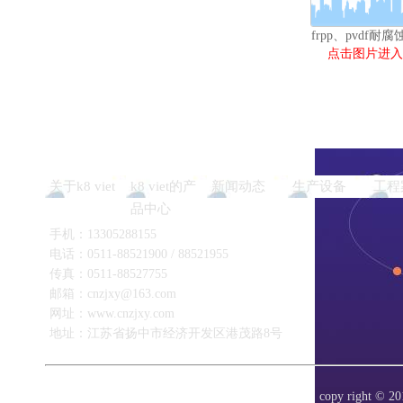
frpp、pvdf耐
点击图片进入
关于k8 viet
k8 viet的产
新闻动态
生产设备
工程
品中心
手机：13305288155
电话：0511-88521900 / 88521955
传真：0511-88527755
邮箱：
cnzjxy@163.com
网址：www.cnzjxy.com
地址：江苏省扬中市经济开发区港茂路8号
copy right 