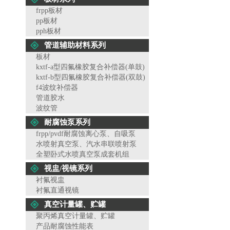
frpp板材
pp板材
pph板材
管道辅助材料系列
板材
kxtf-a型四氟橡胶复合补偿器(单鼓)
kxtf-b型四氟橡胶复合补偿器(双鼓)
f4波纹补偿器
管道胶水
波纹管
耐腐蚀泵系列
frpp/pvdf耐腐蚀离心泵、自吸泵
水喷射真空泵、汽水串联喷射泵
全塑卧式水喷真空泵成套机组
视盅/视镜系列
衬氟视盅
衬氟直通视镜
真空计量罐、贮罐
聚丙烯真空计量罐、贮罐
产品耐腐蚀性能表