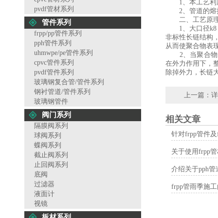
1、本工艺利用
pvdf管材系列
2、管道的熔接
二、工艺原理
管件系列
1、大口径
k8
frpp/pp管件系列
非标性长链结构
pph管件系列
从而使聚合物表
uhmwpe/pe管件系列
2、当聚合物受
cpvc管件系列
在外力作用下，
pvdf管件系列
除掉外力，长链
玻璃钢复合管/管件系列
钢衬管道/管件系列
上一篇：
详
玻璃钢管件
阀门系列
相关文章
隔膜阀系列
针对frpp管件
球阀系列
蝶阀系列
关于使用frp
截止阀系列
止回阀系列
介绍关于pph
底阀
过滤器
frpp管雨季施
液面计
视镜
板材系列