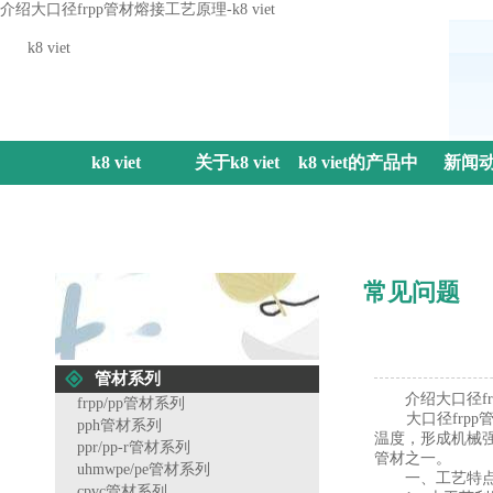
介绍大口径frpp管材熔接工艺原理-k8 viet
k8 viet
k8 viet
关于k8 viet
k8 viet的产品中
新闻
心
常见问题
管材系列
介绍大口径fr
frpp/pp管材系列
大口径frpp
pph管材系列
温度，形成机械
ppr/pp-r管材系列
管材之一。
uhmwpe/pe管材系列
一、工艺特点
cpvc管材系列