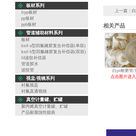
板材系列
上一篇：
白
frpp板材
pp板材
pph板材
相关产品
管道辅助材料系列
板材
kxtf-a型四氟橡胶复合补偿器(单鼓)
kxtf-b型四氟橡胶复合补偿器(双鼓)
f4波纹补偿器
管道胶水
波纹管
白pe耐磨管
点击图片进入
视盅/视镜系列
衬氟视盅
衬氟直通视镜
真空计量罐、贮罐
聚丙烯真空计量罐、贮罐
产品耐腐蚀性能表