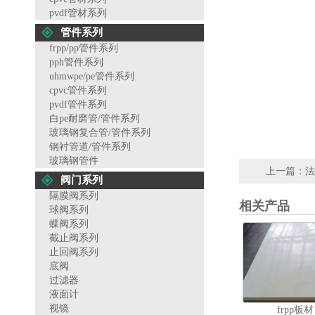
pvdf管材系列
管件系列
frpp/pp管件系列
pph管件系列
uhmwpe/pe管件系列
cpvc管件系列
pvdf管件系列
白pe耐磨管/管件系列
玻璃钢复合管/管件系列
钢衬管道/管件系列
玻璃钢管件
上一篇：
法
阀门系列
隔膜阀系列
相关产品
球阀系列
蝶阀系列
截止阀系列
止回阀系列
底阀
过滤器
液面计
视镜
frpp板材