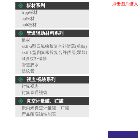
点击图片进入
板材系列
frpp板材
pp板材
pph板材
管道辅助材料系列
板材
kxtf-a型四氟橡胶复合补偿器(单鼓)
kxtf-b型四氟橡胶复合补偿器(双鼓)
f4波纹补偿器
管道胶水
波纹管
视盅/视镜系列
衬氟视盅
衬氟直通视镜
真空计量罐、贮罐
聚丙烯真空计量罐、贮罐
产品耐腐蚀性能表